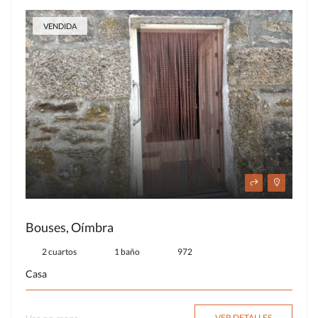
VENDIDA
Bouses, Oímbra
2 cuartos
1 baño
972
Casa
VER DETALLES