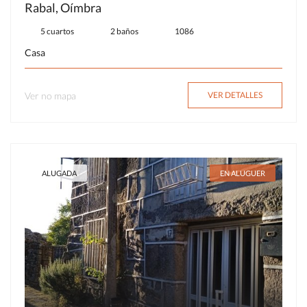
Rabal, Oímbra
5 cuartos
2 baños
1086
Casa
Ver no mapa
VER DETALLES
ALUGADA
EN ALUGUER