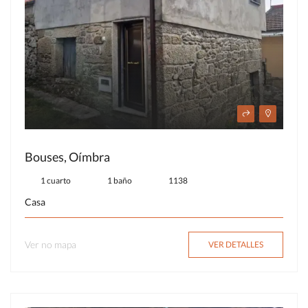
Bouses, Oímbra
1 cuarto
1 baño
1138
Casa
Ver no mapa
VER DETALLES