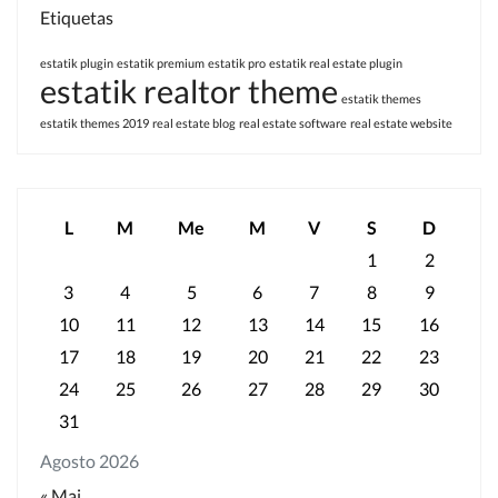
Etiquetas
estatik plugin
estatik premium
estatik pro
estatik real estate plugin
estatik realtor theme
estatik themes
estatik themes 2019
real estate blog
real estate software
real estate website
L
M
Me
M
V
S
D
1
2
3
4
5
6
7
8
9
10
11
12
13
14
15
16
17
18
19
20
21
22
23
24
25
26
27
28
29
30
31
Agosto 2026
« Mai