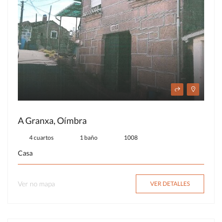
A Granxa, Oímbra
4 cuartos
1 baño
1008
Casa
Ver no mapa
VER DETALLES