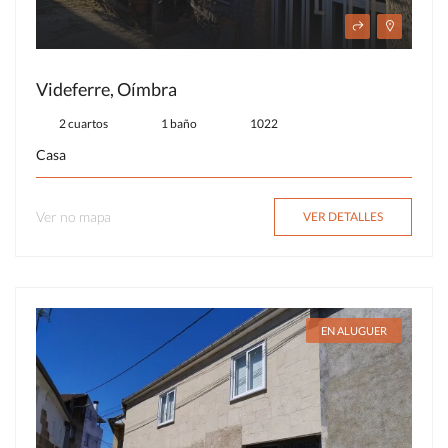
Videferre, Oímbra
2 cuartos
1 baño
1022
Casa
Ver no mapa
VER DETALLES
EN ALUGUER