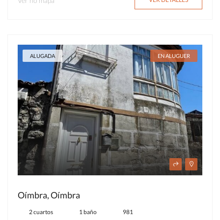
Ver no mapa
ALUGADA
EN ALUGUER
Oímbra, Oímbra
2 cuartos
1 baño
981