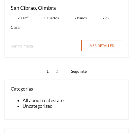
San Cibrao, Oímbra
200 m²
3 cuartos
2 baños
798
Casa
Ver no mapa
VER DETALLES
1
2
Seguinte
Categorías
All about real estate
Uncategorized