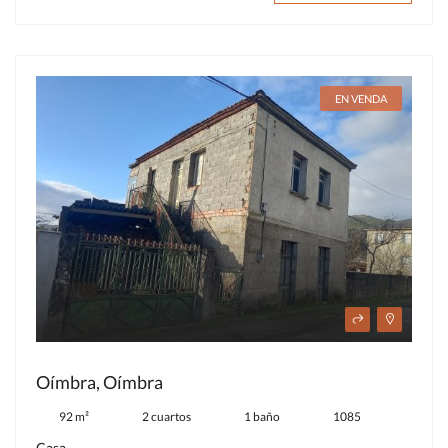
EN VENDA
Oímbra, Oímbra
92 m²
2 cuartos
1 baño
1085
Casa