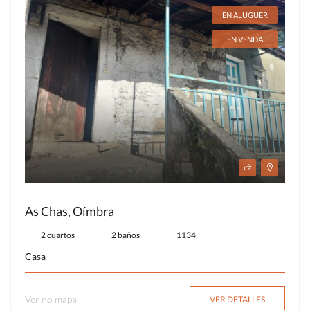
EN ALUGUER
EN VENDA
As Chas, Oímbra
2 cuartos
2 baños
1134
Casa
Ver no mapa
VER DETALLES