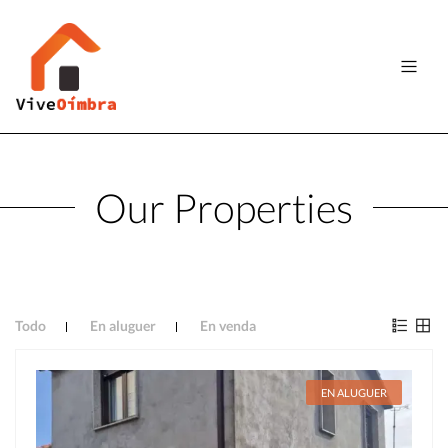
Our Properties
Todo
En aluguer
En venda
EN ALUGUER