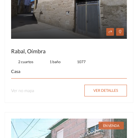
Rabal, Oímbra
2 cuartos
1 baño
1077
Casa
Ver no mapa
VER DETALLES
EN VENDA