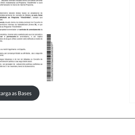
San Cibrao, Oímbra
3 cuartos
2 baños
984
Casa
Ver no mapa
VER DETALLES
arga as Bases