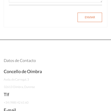
Datos de Contacto
Concello de Oímbra
Avda. do Carregal, 3
32613 Oímbra, Ourense
Tlf
+34 (988) 42 61 60
E-mail