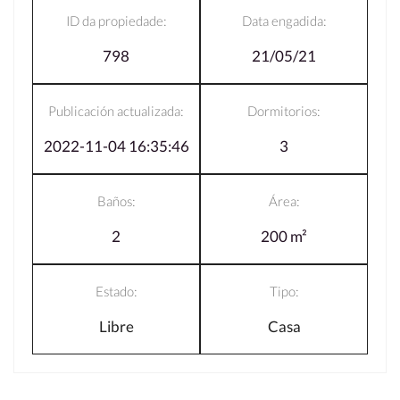
ID da propiedade:
Data engadida:
798
21/05/21
Publicación actualizada:
Dormitorios:
2022-11-04 16:35:46
3
Baños:
Área:
2
200 m²
Estado:
Tipo:
Libre
Casa