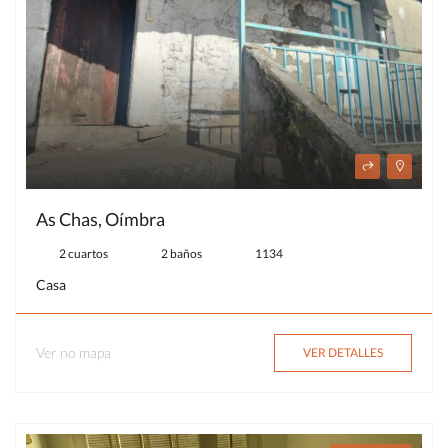
As Chas, Oímbra
2 cuartos
2 baños
1134
Casa
Ver no mapa
VER DETALLES