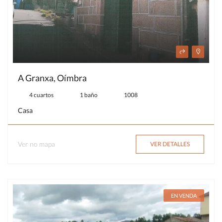
A Granxa, Oímbra
4 cuartos
1 baño
1008
Casa
Ver no mapa
VER DETALLES
EN VENDA