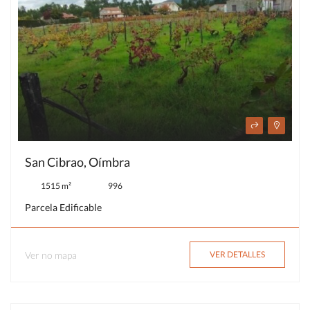
San Cibrao, Oímbra
1515 m²
996
Parcela Edificable
Ver no mapa
VER DETALLES