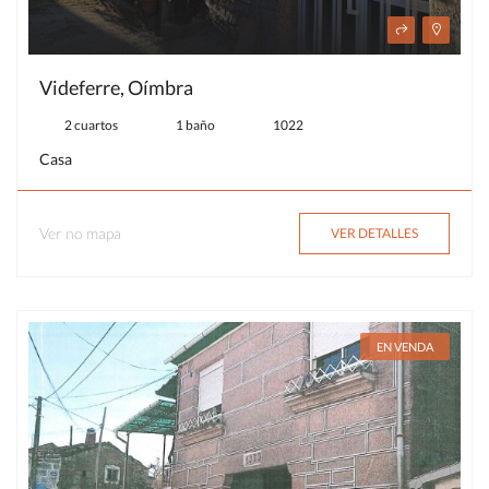
Videferre, Oímbra
2 cuartos
1 baño
1022
Casa
Ver no mapa
VER DETALLES
EN VENDA