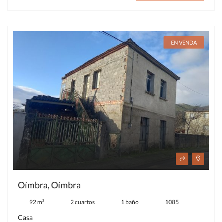
EN VENDA
Oímbra, Oímbra
92 m²
2 cuartos
1 baño
1085
Casa