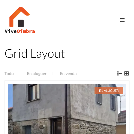
Grid Layout
Todo
En aluguer
En venda
EN ALUGUER