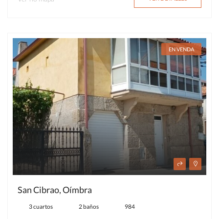
EN VENDA
San Cibrao, Oímbra
3 cuartos
2 baños
984