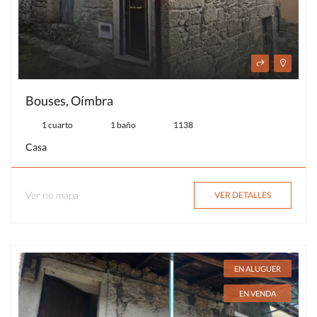
Bouses, Oímbra
1 cuarto
1 baño
1138
Casa
Ver no mapa
VER DETALLES
EN ALUGUER
EN VENDA