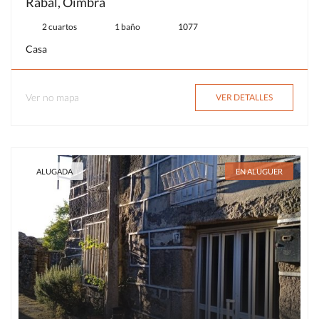
Rabal, Oímbra
2 cuartos
1 baño
1077
Casa
Ver no mapa
VER DETALLES
ALUGADA
EN ALUGUER