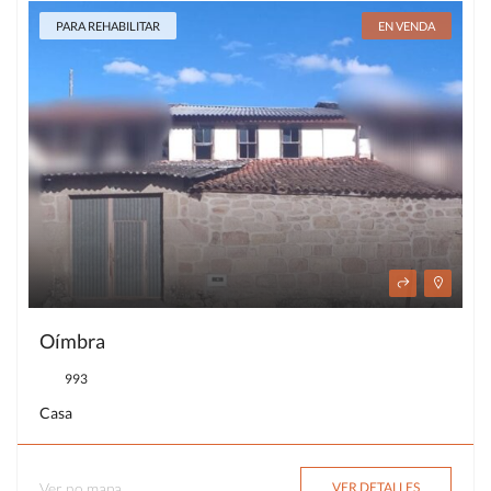
PARA REHABILITAR
EN VENDA
Oímbra
993
Casa
Ver no mapa
VER DETALLES