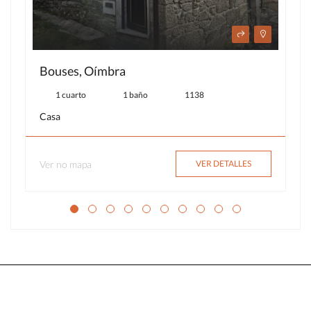
Bouses, Oímbra
1 cuarto
1 baño
1138
Casa
Ver no mapa
VER DETALLES