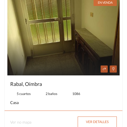
EN VENDA
Rabal, Oímbra
5 cuartos
2 baños
1086
Casa
Ver no mapa
VER DETALLES