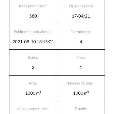
ID da propiedade:
Data engadida:
580
17/04/21
Publicación actualizada:
Dormitorios:
2021-08-10 13:15:01
4
Baños:
Pisos:
2
1
Área:
Tamaño do solar:
1000 m²
1000 m²
Ano de construción:
Estado: